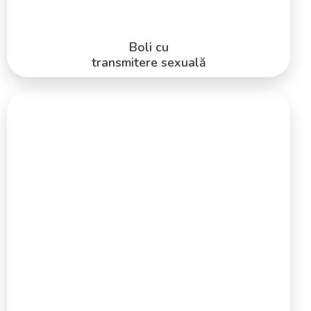
PRODUSE
Boli cu
transmitere sexuală
Hepatita
Lorem ipsum dolor
Lorem ipsum dolor
Lorem ipsum dolor
Lorem ipsum dolor
Lorem ipsum dolor
Lorem ipsum dolor
Lorem ipsum dolor
PRODUSE