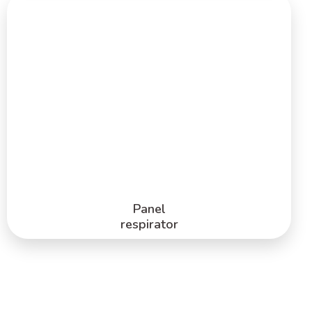
Panel
respirator
Lorem ipsum dolor
Lorem ipsum dolor
Lorem ipsum dolor
Lorem ipsum dolor
Lorem ipsum dolor
Lorem ipsum dolor
PRODUSE
Panel
respirator