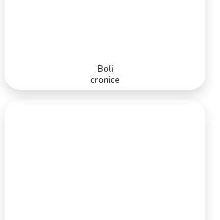
Lorem ipsum dolor
Lorem ipsum dolor
Lorem ipsum dolor
PRODUSE
Boli
cronice
Boli cu transmitere sexuală
Lorem ipsum dolor
Lorem ipsum dolor
Lorem ipsum dolor
Lorem ipsum dolor
Lorem ipsum dolor
Lorem ipsum dolor