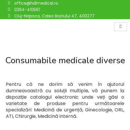
office@hdlmedical.ro
Skip
0364-410561
to
Cluj-Napoca, Calea Baciului 47, 400277
content
Consumabile medicale diverse
Pentru că ne dorim să venim în ajutorul
dumneavoastră cu soluții multiple, vă punem la
dispoziție catalogul electronic unde veți găsi o
varietate de produse pentru următoarele
specializări: Medicină de urgență, Ginecologie, ORL,
ATI, Chirurgie, Medicină internă.