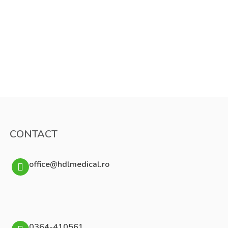
CONTACT
office@hdlmedical.ro
0364-410561